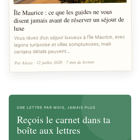
Île Maurice : ce que les guides ne vous
disent jamais avant de réserver un séjour de
luxe
Vous rêvez d’un séjour luxueux à l’Île Maurice, avec
lagons turquoise et villas somptueuses, mais
certains détails peuvent…
Par Alexis · 12 juillet 2026 · 7 min de lecture
UNE LETTRE PAR MOIS, JAMAIS PLUS
Reçois le carnet dans ta
boîte aux lettres