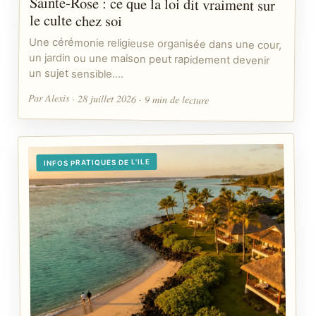
le culte chez soi
Une cérémonie religieuse organisée dans une cour,
un jardin ou une maison peut rapidement devenir
un sujet sensible.…
Par Alexis · 28 juillet 2026 · 9 min de lecture
INFOS PRATIQUES DE L'ILE