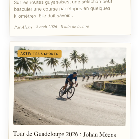
Sur les routes guyanaises, une sélection peut
basculer une course par étapes en quelques
kilomètres. Elle doit savoir…
Par Alexis · 8 août 2026 · 8 min de lecture
ACTIVITÉS & SPORTS
Tour de Guadeloupe 2026 : Johan Meens
s’offre la 5e étape à Sainte-Anne pendant