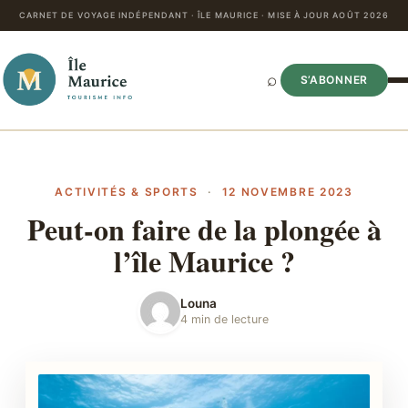
CARNET DE VOYAGE INDÉPENDANT · ÎLE MAURICE · MISE À JOUR AOÛT 2026
⌕
S’ABONNER
ACTIVITÉS & SPORTS
·
12 NOVEMBRE 2023
Peut-on faire de la plongée à
l’île Maurice ?
Louna
4 min de lecture