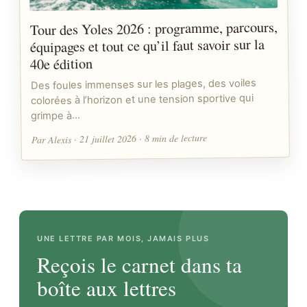
Tour des Yoles 2026 : programme, parcours,
équipages et tout ce qu’il faut savoir sur la
40e édition
Des foules immenses sur les plages, des voiles
colorées à l’horizon et une tension sportive qui
grimpe à…
Par Alexis · 21 juillet 2026 · 8 min de lecture
UNE LETTRE PAR MOIS, JAMAIS PLUS
Reçois le carnet dans ta
boîte aux lettres