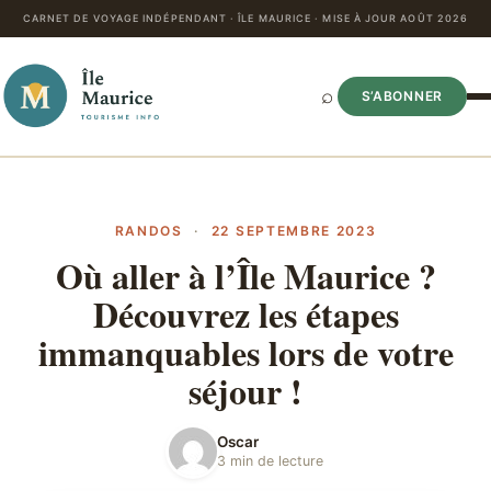
CARNET DE VOYAGE INDÉPENDANT · ÎLE MAURICE · MISE À JOUR AOÛT 2026
⌕
S’ABONNER
RANDOS
·
22 SEPTEMBRE 2023
Où aller à l’Île Maurice ?
Découvrez les étapes
immanquables lors de votre
séjour !
Oscar
3 min de lecture