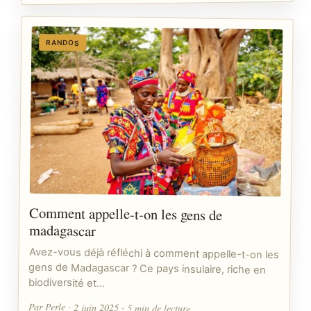
RANDOS
Comment appelle-t-on les gens de
madagascar
Avez-vous déjà réfléchi à comment appelle-t-on les
gens de Madagascar ? Ce pays insulaire, riche en
biodiversité et…
Par Perle · 2 juin 2025 · 5 min de lecture