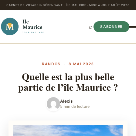
CARNET DE VOYAGE INDÉPENDANT · ÎLE MAURICE · MISE À JOUR AOÛT 2026
⌕
S’ABONNER
RANDOS
·
8 MAI 2023
Quelle est la plus belle
partie de l’île Maurice ?
Alexis
5 min de lecture