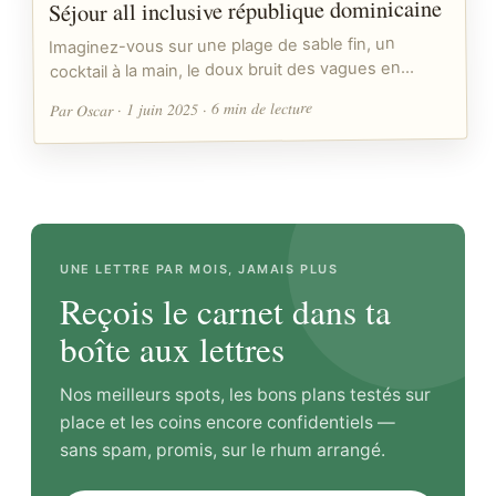
Séjour all inclusive république dominicaine
Imaginez-vous sur une plage de sable fin, un
cocktail à la main, le doux bruit des vagues en…
Par Oscar · 1 juin 2025 · 6 min de lecture
UNE LETTRE PAR MOIS, JAMAIS PLUS
Reçois le carnet dans ta
boîte aux lettres
Nos meilleurs spots, les bons plans testés sur
place et les coins encore confidentiels —
sans spam, promis, sur le rhum arrangé.