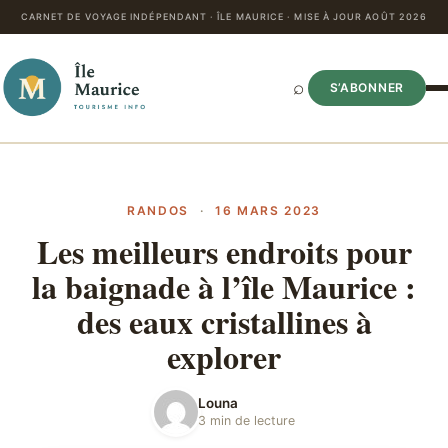
CARNET DE VOYAGE INDÉPENDANT · ÎLE MAURICE · MISE À JOUR AOÛT 2026
⌕
S’ABONNER
RANDOS
·
16 MARS 2023
Les meilleurs endroits pour
la baignade à l’île Maurice :
des eaux cristallines à
explorer
Louna
3 min de lecture