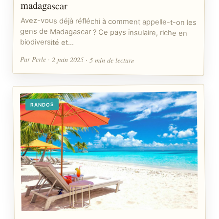
madagascar
Avez-vous déjà réfléchi à comment appelle-t-on les
gens de Madagascar ? Ce pays insulaire, riche en
biodiversité et…
Par Perle · 2 juin 2025 · 5 min de lecture
RANDOS