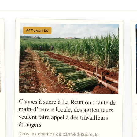
ACTUALITÉS
Cannes à sucre à La Réunion : faute de
main-d’œuvre locale, des agriculteurs
veulent faire appel à des travailleurs
étrangers
Dans les champs de canne à sucre, le
problème ne se limite plus aux aléas