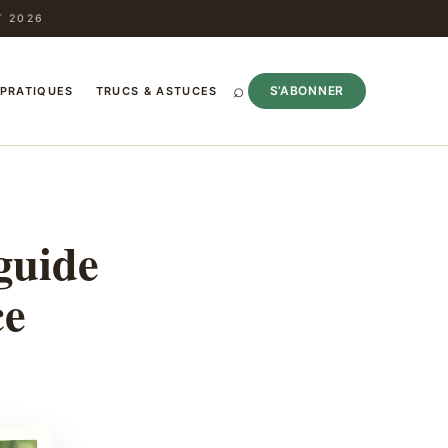
T 2026
⌕
S’ABONNER
 PRATIQUES
TRUCS & ASTUCES
guide
ce