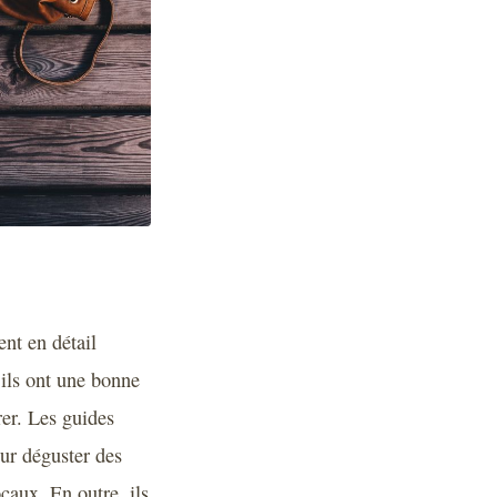
ent en détail
 ils ont une bonne
rer. Les guides
our déguster des
caux. En outre, ils