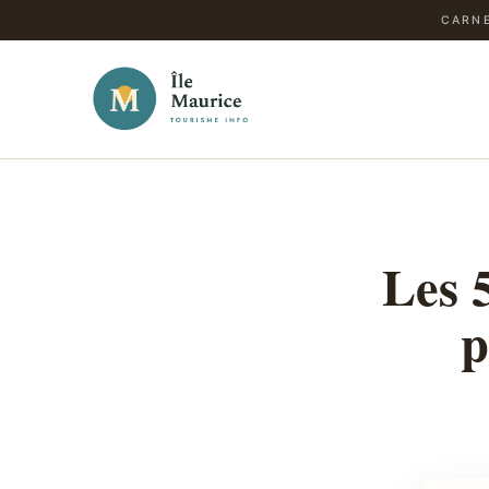
CARNE
Les 
p