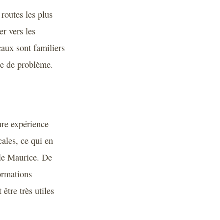
routes les plus
r vers les
caux sont familiers
ype de problème.
ure expérience
cales, ce qui en
’île Maurice. De
formations
 être très utiles