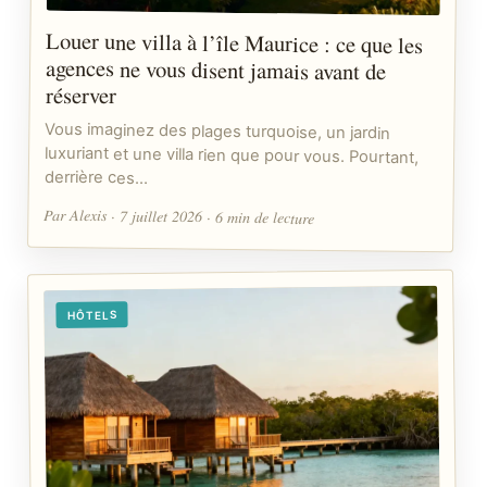
Louer une villa à l’île Maurice : ce que les
agences ne vous disent jamais avant de
réserver
Vous imaginez des plages turquoise, un jardin
luxuriant et une villa rien que pour vous. Pourtant,
derrière ces…
Par Alexis · 7 juillet 2026 · 6 min de lecture
HÔTELS