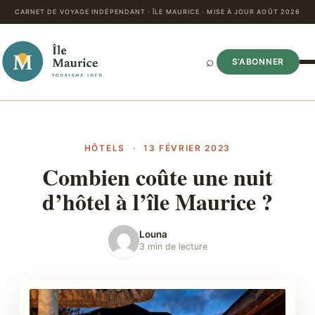
CARNET DE VOYAGE INDÉPENDANT · ÎLE MAURICE · MISE À JOUR AOÛT 2026
⌕
S’ABONNER
HÔTELS
·
13 FÉVRIER 2023
Combien coûte une nuit
d’hôtel à l’île Maurice ?
Louna
3 min de lecture