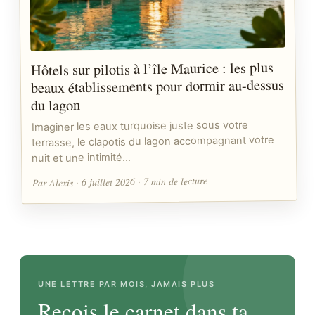
Hôtels sur pilotis à l’île Maurice : les plus
beaux établissements pour dormir au-dessus
du lagon
Imaginer les eaux turquoise juste sous votre
terrasse, le clapotis du lagon accompagnant votre
nuit et une intimité…
Par Alexis · 6 juillet 2026 · 7 min de lecture
UNE LETTRE PAR MOIS, JAMAIS PLUS
Reçois le carnet dans ta