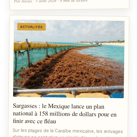
Par Alexis · 5 août 2026 · 8 min de lecture
ACTUALITÉS
Sargasses : le Mexique lance un plan
national à 158 millions de dollars pour en
finir avec ce fléau
Sur les plages de la Caraïbe mexicaine, les arrivages
d’algues ne sont plus un simple désagrément