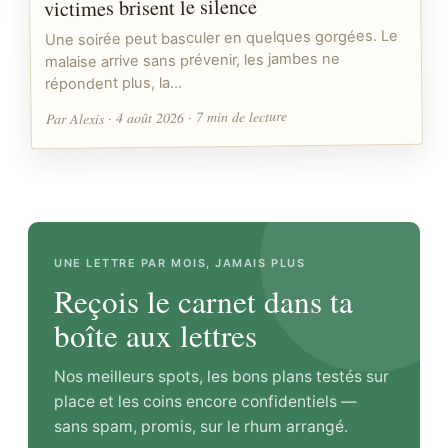
victimes brisent le silence
Une soirée peut basculer en quelques gorgées. Le
malaise arrive sans prévenir, les jambes ne
répondent plus, la…
Par Alexis · 4 août 2026 · 7 min de lecture
UNE LETTRE PAR MOIS, JAMAIS PLUS
Reçois le carnet dans ta
boîte aux lettres
Nos meilleurs spots, les bons plans testés sur
place et les coins encore confidentiels —
sans spam, promis, sur le rhum arrangé.