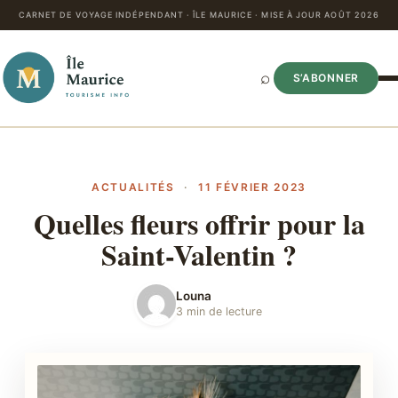
CARNET DE VOYAGE INDÉPENDANT · ÎLE MAURICE · MISE À JOUR AOÛT 2026
⌕
S’ABONNER
ACTUALITÉS
·
11 FÉVRIER 2023
Quelles fleurs offrir pour la
Saint-Valentin ?
Louna
3 min de lecture